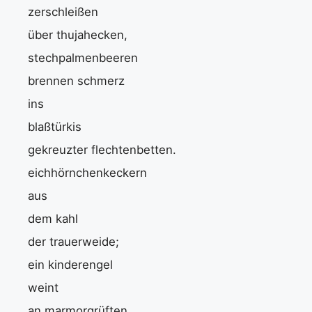
zerschleißen
über thujahecken,
stechpalmenbeeren
brennen schmerz
ins
blaßtürkis
gekreuzter flechtenbetten.
eichhörnchenkeckern
aus
dem kahl
der trauerweide;
ein kinderengel
weint
an marmorgrüften.