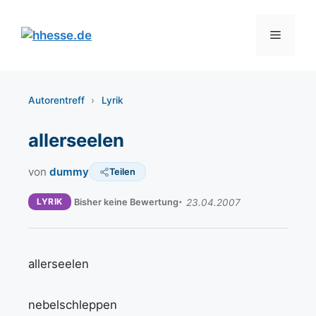
Zum
Inhalt
Menü
springen
Autorentreff
›
Lyrik
allerseelen
von
dummy
Teilen
LYRIK
Bisher keine Bewertung
23.04.2007
allerseelen
nebelschleppen