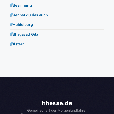
Besinnung
Kennst du das auch
Heidelberg
Bhagavad Gita
Astern
hhesse.de
Gemeinschaft der Morgenlandfahrer