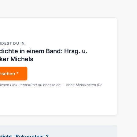
NDEST DU IN:
ichte in einem Band: Hrsg. u.
ker Michels
nsehen *
diesen Link unterstützt du hhesse.de — ohne Mehrkosten für
icht "Bekenntnis"?