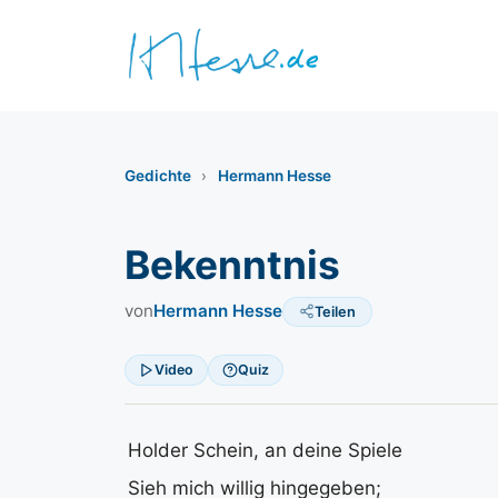
Zum
Inhalt
springen
Gedichte
›
Hermann Hesse
Bekenntnis
von
Hermann Hesse
Teilen
Video
Quiz
Holder Schein, an deine Spiele
Sieh mich willig hingegeben;