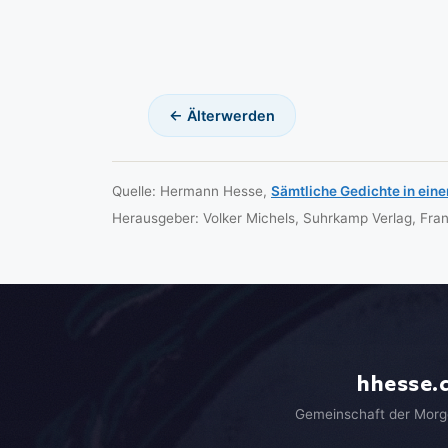
← Älterwerden
Quelle: Hermann Hesse,
Sämtliche Gedichte in ein
Herausgeber: Volker Michels, Suhrkamp Verlag, Fra
hhesse.
Gemeinschaft der Morg