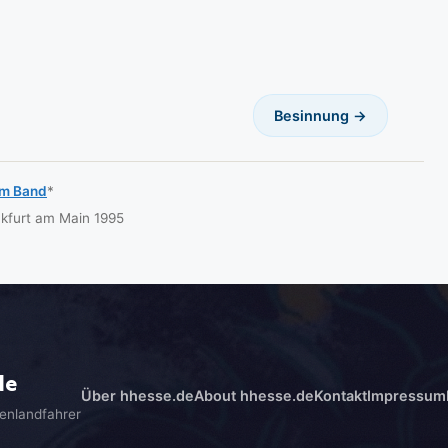
Besinnung →
em Band
*
nkfurt am Main 1995
de
Über hhesse.de
About hhesse.de
Kontakt
Impressum
enlandfahrer