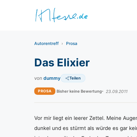
Zum
Inhalt
springen
Autorentreff
›
Prosa
Das Elixier
von
dummy
Teilen
PROSA
Bisher keine Bewertung
23.09.2011
Vor mir liegt ein leerer Zettel. Meine Aug
dunkel und es stürmt als würde es gar ke