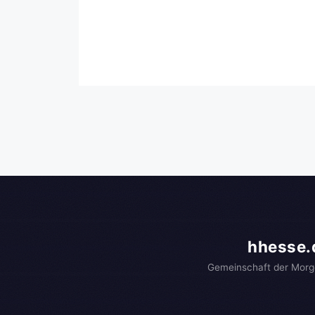
hhesse.
Gemeinschaft der Morg