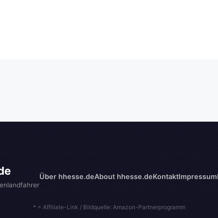
de
Über hhesse.de
About hhesse.de
Kontakt
Impressum
enlandfahrer
* = Affiliate-Link / Bildquelle: Amazon-Partnerprogramm