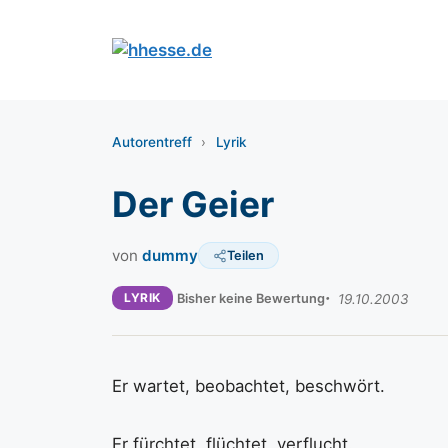
Zum
Inhalt
springen
Autorentreff
›
Lyrik
Der Geier
von
dummy
Teilen
LYRIK
Bisher keine Bewertung
19.10.2003
Er wartet, beobachtet, beschwört.
Er fürchtet, flüchtet, verflucht.