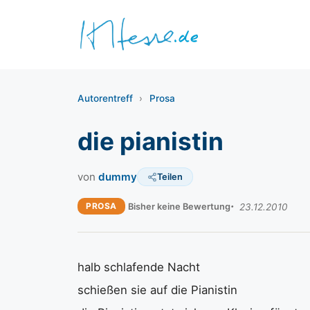
Zum
Inhalt
springen
Autorentreff
›
Prosa
die pianistin
von
dummy
Teilen
PROSA
Bisher keine Bewertung
23.12.2010
halb schlafende Nacht
schießen sie auf die Pianistin