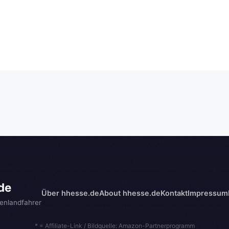
de
Über hhesse.de
About hhesse.de
Kontakt
Impressum
enlandfahrer
* = Affiliate-Link / Bildquelle: Amazon-Partnerprogramm