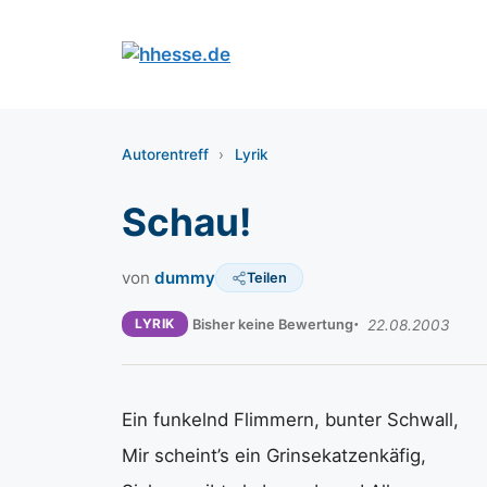
Zum
Inhalt
springen
Autorentreff
›
Lyrik
Schau!
von
dummy
Teilen
LYRIK
Bisher keine Bewertung
22.08.2003
Ein funkelnd Flimmern, bunter Schwall,
Mir scheint’s ein Grinsekatzenkäfig,