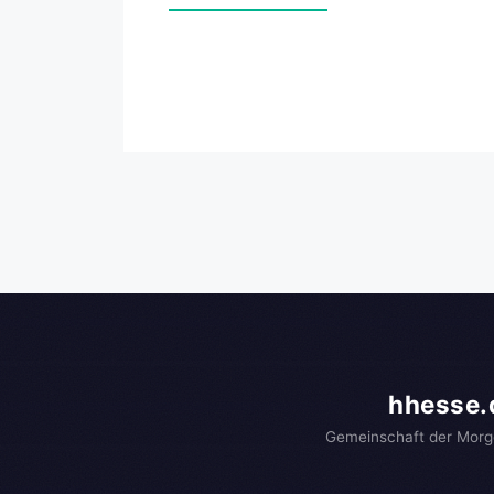
hhesse.
Gemeinschaft der Morg