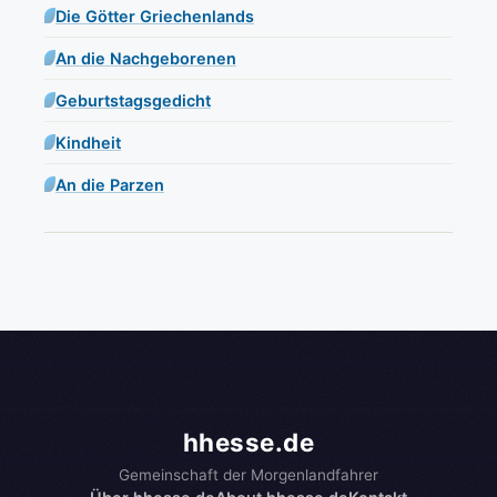
Die Götter Griechenlands
An die Nachgeborenen
Geburtstagsgedicht
Kindheit
An die Parzen
hhesse.de
Gemeinschaft der Morgenlandfahrer