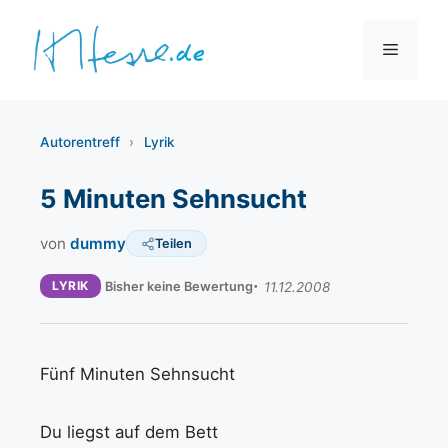
Zum
Inhalt
Menü
springen
Autorentreff
›
Lyrik
5 Minuten Sehnsucht
von
dummy
Teilen
LYRIK
Bisher keine Bewertung
11.12.2008
Fünf Minuten Sehnsucht
Du liegst auf dem Bett