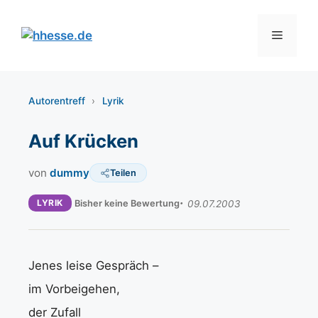
Zum
Inhalt
Menü
springen
Autorentreff
›
Lyrik
Auf Krücken
von
dummy
Teilen
LYRIK
Bisher keine Bewertung
09.07.2003
Jenes leise Gespräch –
im Vorbeigehen,
der Zufall