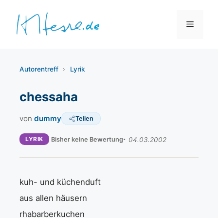
Zum
Inhalt
Menü
springen
Autorentreff
›
Lyrik
chessaha
von
dummy
Teilen
LYRIK
Bisher keine Bewertung
04.03.2002
kuh- und küchenduft
aus allen häusern
rhabarberkuchen