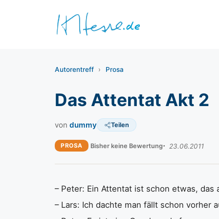
Zum
Inhalt
springen
Autorentreff
›
Prosa
Das Attentat Akt 2
von
dummy
Teilen
PROSA
Bisher keine Bewertung
23.06.2011
– Peter: Ein Attentat ist schon etwas, das a
– Lars: Ich dachte man fällt schon vorher