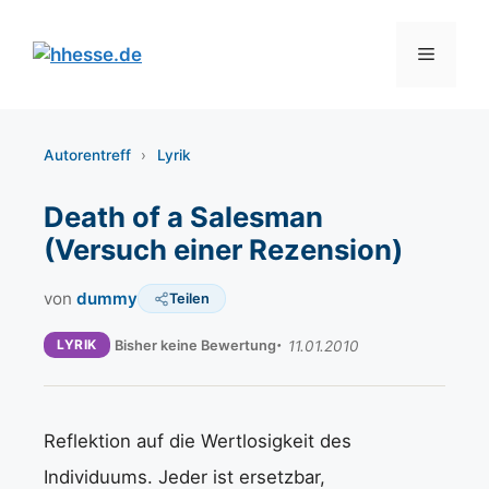
Zum
Inhalt
Menü
springen
Autorentreff
›
Lyrik
Death of a Salesman
(Versuch einer Rezension)
von
dummy
Teilen
LYRIK
Bisher keine Bewertung
11.01.2010
Reflektion auf die Wertlosigkeit des
Individuums. Jeder ist ersetzbar,