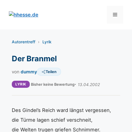
Zum
Inhalt
Menü
springen
Autorentreff
›
Lyrik
Der Branmel
von
dummy
Teilen
LYRIK
Bisher keine Bewertung
13.04.2002
Des Gindel’s Reich ward längst vergessen,
die Türme lagen schief verschneit,
die Welten trugen griefen Schnimmer.