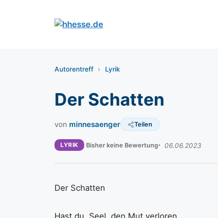
Zum
Inhalt
springen
Autorentreff
›
Lyrik
Der Schatten
von
minnesaenger
Teilen
LYRIK
Bisher keine Bewertung
06.06.2023
Der Schatten
Hast du, Seel, den Mut verloren,