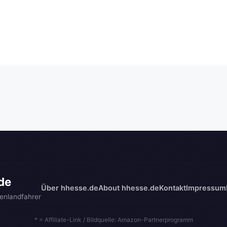
de
Über hhesse.de
About hhesse.de
Kontakt
Impressum
enlandfahrer
* = Affiliate-Link / Bildquelle: Amazon-Partnerprogramm