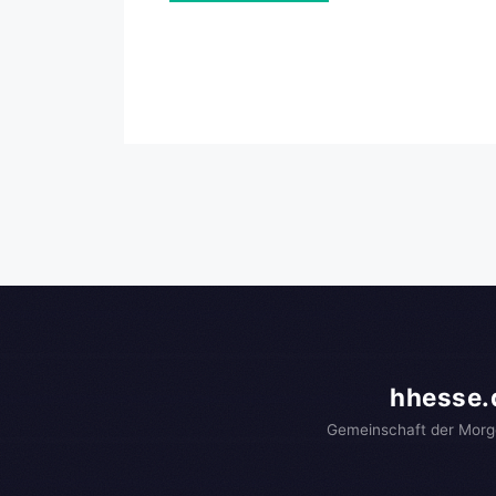
hhesse.
Gemeinschaft der Morg