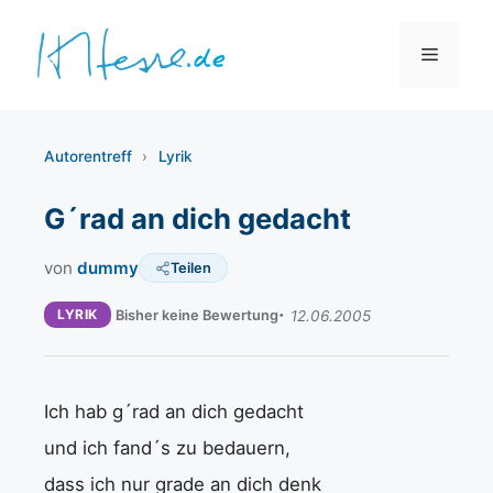
Zum
Inhalt
Menü
springen
Autorentreff
›
Lyrik
G´rad an dich gedacht
von
dummy
Teilen
LYRIK
Bisher keine Bewertung
12.06.2005
Ich hab g´rad an dich gedacht
und ich fand´s zu bedauern,
dass ich nur grade an dich denk