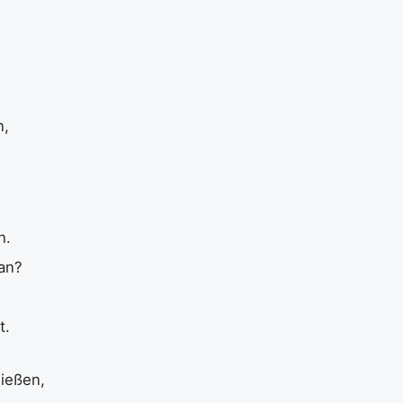
n,
n.
an?
t.
nießen,