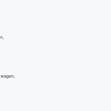
en,
 wagen,