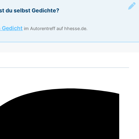
st du selbst Gedichte?
n Gedicht
im Autorentreff auf hhesse.de.