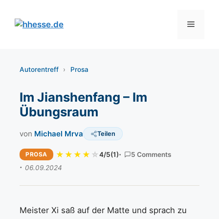
Zum
Inhalt
Menü
springen
Autorentreff
›
Prosa
Im Jianshenfang – Im
Übungsraum
von
Michael Mrva
Teilen
PROSA
4/5
(1)
5 Comments
06.09.2024
Meister Xi saß auf der Matte und sprach zu