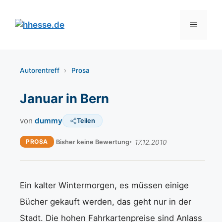
Zum
Inhalt
Menü
springen
Autorentreff
›
Prosa
Januar in Bern
von
dummy
Teilen
PROSA
Bisher keine Bewertung
17.12.2010
Ein kalter Wintermorgen, es müssen einige
Bücher gekauft werden, das geht nur in der
Stadt. Die hohen Fahrkartenpreise sind Anlass