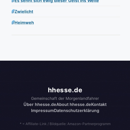
Es sehnt sich ewig dieser Geist ins Weite
Zwielicht
Heimweh
hhesse.de
Gemeinschaft der Morgenlandfahrer
Über hhesse.de
About hhesse.de
Kontakt
Impressum
Datenschutzerklärung
* = Affiliate-Link / Bildquelle: Amazon-Partnerprogramm