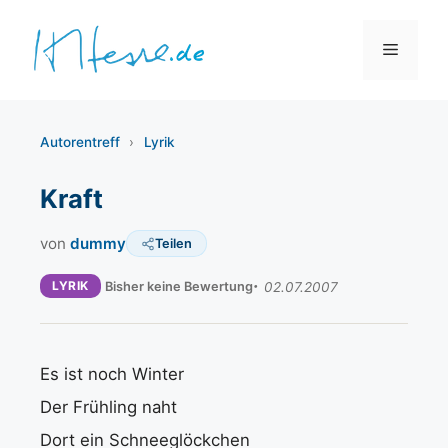
Zum
Inhalt
Menü
springen
Autorentreff
›
Lyrik
Kraft
von
dummy
Teilen
LYRIK
Bisher keine Bewertung
02.07.2007
Es ist noch Winter
Der Frühling naht
Dort ein Schneeglöckchen