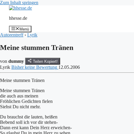
Zum Inhalt springen
hhesse.de
Menü
Autorentreff
›
Lyrik
Meine stummen Tränen
von
dummy
Teilen
Kopiert!
Lyrik
Bisher keine Bewertung
12.05.2006
Meine stummen Tränen
Meine stummen Tränen
die auch aus meinen
Fröhlichen Gedichten fielen
Siehst Du nicht mehr.
Du brauchst die lauten, heißen
Bebend soll ich vor dir stehen-
Dann erst kann Dein Herz erweichen-
So glaubst Du in mein Herz zu sehen.