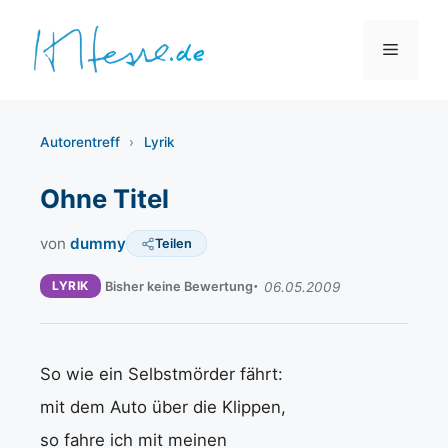
Zum
Inhalt
Menü
springen
Autorentreff
›
Lyrik
Ohne Titel
von
dummy
Teilen
LYRIK
Bisher keine Bewertung
06.05.2009
So wie ein Selbstmörder fährt:
mit dem Auto über die Klippen,
so fahre ich mit meinen