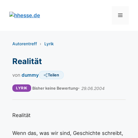
Zum
Inhalt
Menü
springen
Autorentreff
›
Lyrik
Realität
von
dummy
Teilen
LYRIK
Bisher keine Bewertung
29.06.2004
Realität
Wenn das, was wir sind, Geschichte schreibt,