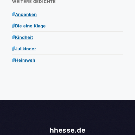
WEITERE GEDICHTE
Andenken
Die eine Klage
Kindheit
Julikinder
Heimweh
hhesse.de