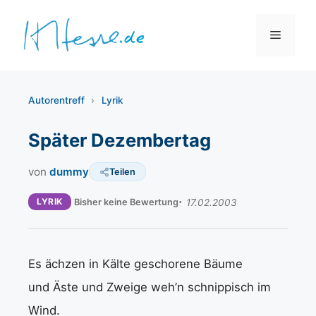
Zum
Inhalt
Menü
springen
Autorentreff
›
Lyrik
Später Dezembertag
von
dummy
Teilen
LYRIK
Bisher keine Bewertung
17.02.2003
Es ächzen in Kälte geschorene Bäume
und Äste und Zweige weh’n schnippisch im
Wind.