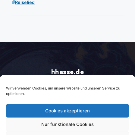
Reiselied
hhesse.de
Gemeinschaft der Morgenlandfahrer
Über hhesse.de
About hhesse.de
Kontakt
Wir verwenden Cookies, um unsere Website und unseren Service zu
Impressum
Datenschutzerklärung
optimieren.
* = Affiliate-Link / Bildquelle: Amazon-Partnerprogramm
Cookies akzeptieren
Nur funktionale Cookies
© 2026 hhesse.de