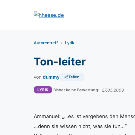
Zum
Inhalt
springen
Autorentreff
›
Lyrik
Ton-leiter
von
dummy
Teilen
LYRIK
Bisher keine Bewertung
27.05.2008
Ammanuel: „…es ist vergebens den Mens
…denn sie wissen nicht, was sie tun…“