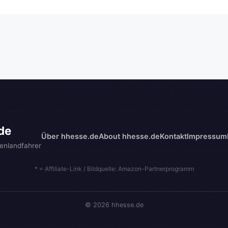
de
Über hhesse.de
About hhesse.de
Kontakt
Impressum
enlandfahrer
* = Affiliate-Link / Bildquelle: Amazon-Partnerprogramm
© 2026 hhesse.de