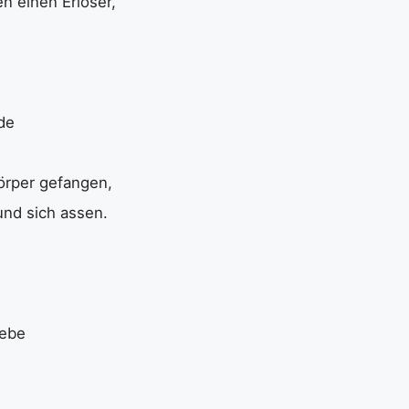
n einen Erlöser,
de
Körper gefangen,
und sich assen.
iebe