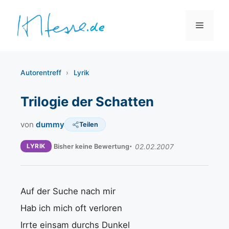
Zum
Inhalt
Menü
springen
Autorentreff
›
Lyrik
Trilogie der Schatten
von
dummy
Teilen
LYRIK
Bisher keine Bewertung
02.02.2007
Auf der Suche nach mir
Hab ich mich oft verloren
Irrte einsam durchs Dunkel