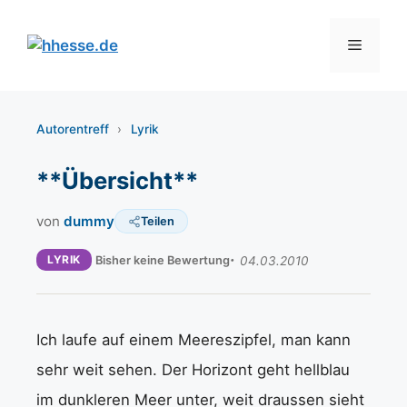
Zum
Inhalt
Menü
springen
Autorentreff
›
Lyrik
**Übersicht**
von
dummy
Teilen
LYRIK
Bisher keine Bewertung
04.03.2010
Ich laufe auf einem Meereszipfel, man kann
sehr weit sehen. Der Horizont geht hellblau
im dunkleren Meer unter, weit draussen sieht