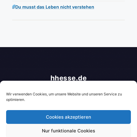
Du musst das Leben nicht verstehen
hhesse.de
Gemeinschaft der Morgenlandfahrer
Über hhesse.de
About hhesse.de
Kontakt
Wir verwenden Cookies, um unsere Website und unseren Service zu
Impressum
Datenschutzerklärung
optimieren.
* = Affiliate-Link / Bildquelle: Amazon-Partnerprogramm
Cookies akzeptieren
Nur funktionale Cookies
© 2026 hhesse.de