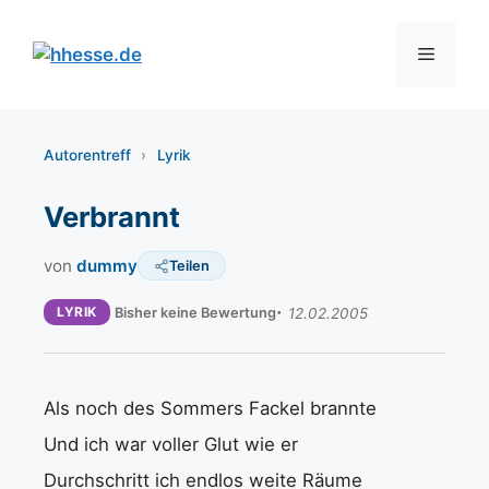
Zum
Inhalt
Menü
springen
Autorentreff
›
Lyrik
Verbrannt
von
dummy
Teilen
LYRIK
Bisher keine Bewertung
12.02.2005
Als noch des Sommers Fackel brannte
Und ich war voller Glut wie er
Durchschritt ich endlos weite Räume