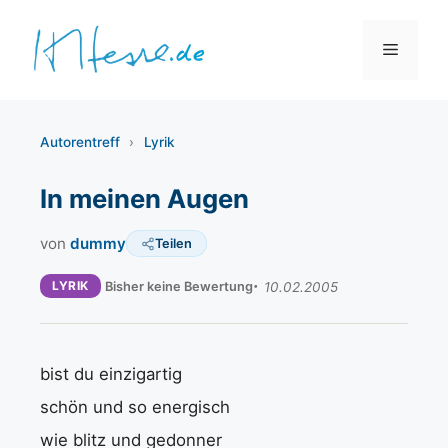
Zum
Inhalt
Menü
springen
Autorentreff
›
Lyrik
In meinen Augen
von
dummy
Teilen
LYRIK
Bisher keine Bewertung
10.02.2005
bist du einzigartig
schön und so energisch
wie blitz und gedonner