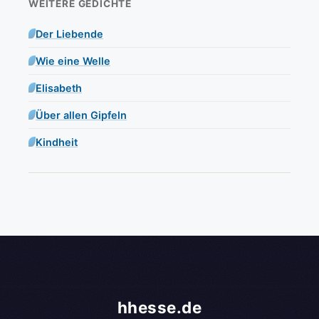
WEITERE GEDICHTE
Der Liebende
Wie eine Welle
Elisabeth
Über allen Gipfeln
Kindheit
hhesse.de