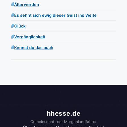
Älterwerden
Es sehnt sich ewig dieser Geist ins Weite
Glück
Vergänglichkeit
Kennst du das auch
hhesse.de
Gemeinschaft der Morgenlandfahrer