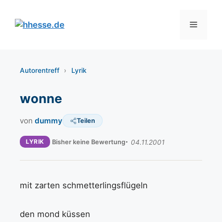
Zum
Inhalt
Menü
springen
Autorentreff
›
Lyrik
wonne
von
dummy
Teilen
LYRIK
Bisher keine Bewertung
04.11.2001
mit zarten schmetterlingsflügeln
den mond küssen