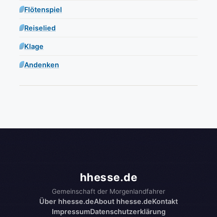
Flötenspiel
Reiselied
Klage
Andenken
hhesse.de
Gemeinschaft der Morgenlandfahrer
Über hhesse.de
About hhesse.de
Kontakt
Impressum
Datenschutzerklärung