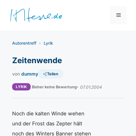
Zum
Inhalt
Menü
springen
Autorentreff
›
Lyrik
Zeitenwende
von
dummy
Teilen
LYRIK
Bisher keine Bewertung
07.01.2004
Noch die kalten Winde wehen
und der Frost das Zepter hält
noch des Winters Banner stehen