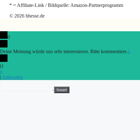
* = Affiliate-Link / Bildquelle: Amazon-Partnerprogramm
© 2026 hhesse.de
0
Deine Meinung würde uns sehr interessieren. Bitte kommentiere.
x
(
)
x
|
Antworten
Insert