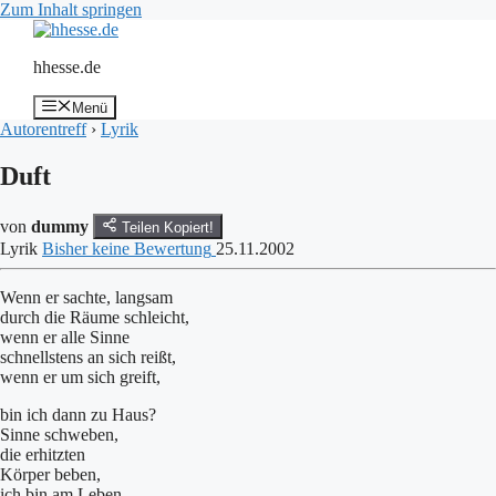
Zum Inhalt springen
hhesse.de
Menü
Autorentreff
›
Lyrik
Duft
von
dummy
Teilen
Kopiert!
Lyrik
Bisher keine Bewertung
25.11.2002
Wenn er sachte, langsam
durch die Räume schleicht,
wenn er alle Sinne
schnellstens an sich reißt,
wenn er um sich greift,
bin ich dann zu Haus?
Sinne schweben,
die erhitzten
Körper beben,
ich bin am Leben.