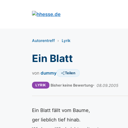
Zum
Inhalt
springen
Autorentreff
›
Lyrik
Ein Blatt
von
dummy
Teilen
LYRIK
Bisher keine Bewertung
08.09.2005
Ein Blatt fällt vom Baume,
ger lieblich tief hinab.