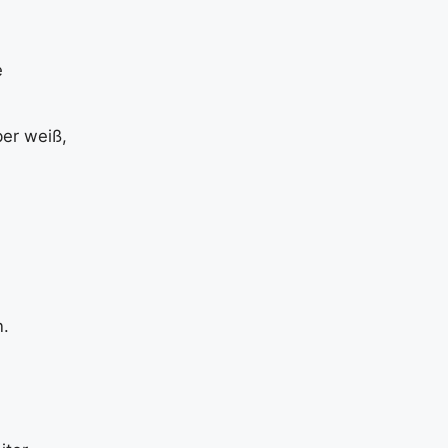
e
ber weiß,
n.