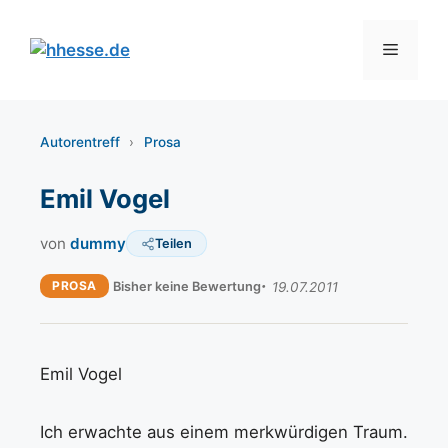
Zum
Inhalt
Menü
springen
Autorentreff
›
Prosa
Emil Vogel
von
dummy
Teilen
PROSA
Bisher keine Bewertung
19.07.2011
Emil Vogel
Ich erwachte aus einem merkwürdigen Traum.