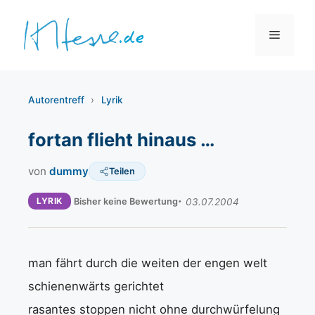
Zum
Inhalt
Menü
springen
Autorentreff
›
Lyrik
fortan flieht hinaus …
von
dummy
Teilen
LYRIK
Bisher keine Bewertung
03.07.2004
man fährt durch die weiten der engen welt
schienenwärts gerichtet
rasantes stoppen nicht ohne durchwürfelung