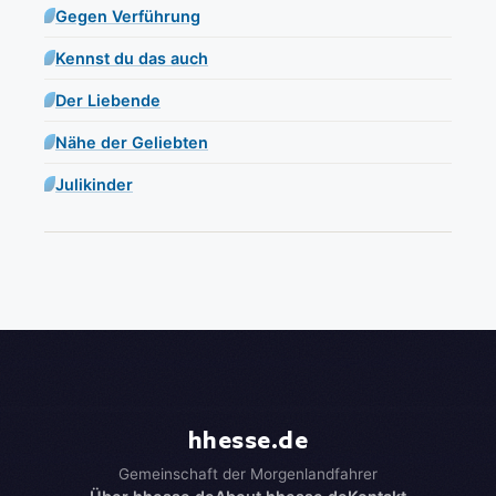
Gegen Verführung
Kennst du das auch
Der Liebende
Nähe der Geliebten
Julikinder
hhesse.de
Gemeinschaft der Morgenlandfahrer