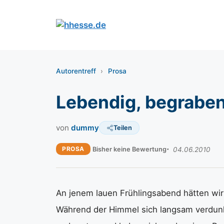
Zum
Inhalt
springen
Autorentreff
›
Prosa
Lebendig, begrabe
von
dummy
Teilen
PROSA
Bisher keine Bewertung
04.06.2010
An jenem lauen Frühlingsabend hätten wir 
Während der Himmel sich langsam verdunke