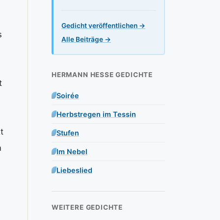
Gedicht veröffentlichen →
s
Alle Beiträge →
HERMANN HESSE GEDICHTE
t
Soirée
Herbstregen im Tessin
t
Stufen
n
Im Nebel
Liebeslied
WEITERE GEDICHTE