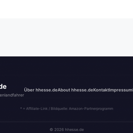
de
Über hhesse.de
About hhesse.de
Kontakt
Impressum
enlandfahrer
* = Affiliate-Link / Bildquelle: Amazon-Partnerprogramm
© 2026 hhesse.de