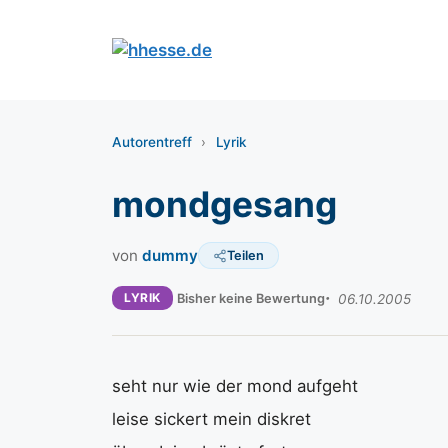
Zum
Inhalt
springen
Autorentreff
›
Lyrik
mondgesang
von
dummy
Teilen
LYRIK
Bisher keine Bewertung
06.10.2005
seht nur wie der mond aufgeht
leise sickert mein diskret