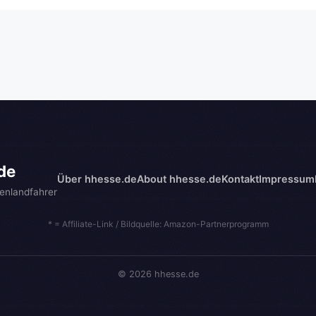
de
Über hhesse.de
About hhesse.de
Kontakt
Impressum
enlandfahrer
* = Affiliate-Link / Bildquelle: Amazon-Partnerprogramm
© 2026 hhesse.de