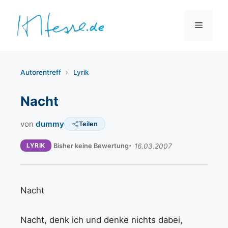
Zum
Inhalt
Menü
springen
Autorentreff
›
Lyrik
Nacht
von
dummy
Teilen
LYRIK
Bisher keine Bewertung
16.03.2007
Nacht
Nacht, denk ich und denke nichts dabei,