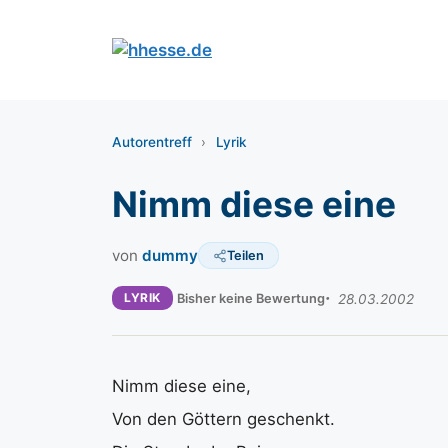
Zum
Inhalt
springen
Autorentreff
›
Lyrik
Nimm diese eine
von
dummy
Teilen
LYRIK
Bisher keine Bewertung
28.03.2002
Nimm diese eine,
Von den Göttern geschenkt.