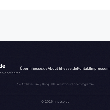
de
Über hhesse.de
About hhesse.de
Kontakt
Impressum
enlandfahrer
* = Affiliate-Link / Bildquelle: Amazon-Partnerprogramm
© 2026 hhesse.de