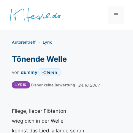
Zum
Inhalt
Menü
springen
Autorentreff
›
Lyrik
Tönende Welle
von
dummy
Teilen
LYRIK
Bisher keine Bewertung
24.10.2007
Fliege, lieber Flötenton
wieg dich in der Welle
kennst das Lied ja lange schon