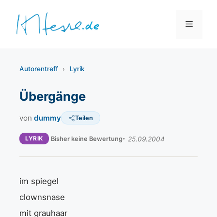
Zum
Inhalt
Menü
springen
Autorentreff
›
Lyrik
Übergänge
von
dummy
Teilen
LYRIK
Bisher keine Bewertung
25.09.2004
im spiegel
clownsnase
mit grauhaar