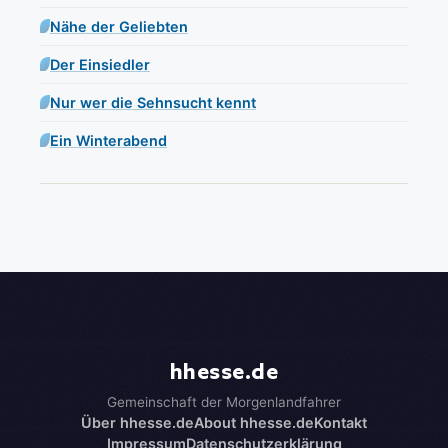
Nähe der Geliebten
Der Einsiedler
Nur wer die Sehnsucht kennt
Ein Winterabend
hhesse.de
Gemeinschaft der Morgenlandfahrer
Über hhesse.de
About hhesse.de
Kontakt
Impressum
Datenschutzerklärung