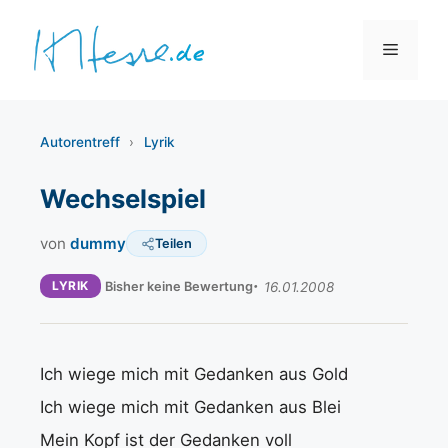
Zum
Inhalt
Menü
springen
Autorentreff
›
Lyrik
Wechselspiel
von
dummy
Teilen
LYRIK
Bisher keine Bewertung
16.01.2008
Ich wiege mich mit Gedanken aus Gold
Ich wiege mich mit Gedanken aus Blei
Mein Kopf ist der Gedanken voll