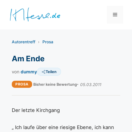
Zum
Inhalt
Menü
springen
Autorentreff
›
Prosa
Am Ende
von
dummy
Teilen
PROSA
Bisher keine Bewertung
05.03.2011
Der letzte Kirchgang
„ Ich laufe über eine riesige Ebene, ich kann