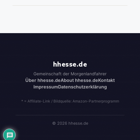
hhesse.de
Gemeinschaft der Morgenlandfahrer
Über hhesse.de
About hhesse.de
Kontakt
Impressum
Datenschutzerklärung
* = Affiliate-Link / Bildquelle: Amazon-Partnerprogramm
© 2026 hhesse.de