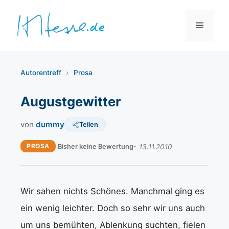
Zum
Inhalt
Menü
springen
Autorentreff
›
Prosa
Augustgewitter
von
dummy
Teilen
PROSA
Bisher keine Bewertung
13.11.2010
Wir sahen nichts Schönes. Manchmal ging es
ein wenig leichter. Doch so sehr wir uns auch
um uns bemühten, Ablenkung suchten, fielen