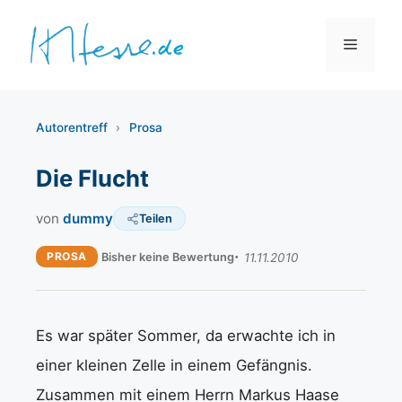
Zum
Inhalt
Menü
springen
Autorentreff
›
Prosa
Die Flucht
von
dummy
Teilen
PROSA
Bisher keine Bewertung
11.11.2010
Es war später Sommer, da erwachte ich in
einer kleinen Zelle in einem Gefängnis.
Zusammen mit einem Herrn Markus Haase