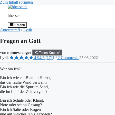
Zum Inhalt springen
hhesse.de
Menü
Autorentreff
›
Lyrik
Fragen an Gott
von
minnesaenger
Teilen
Kopiert!
Lyrik
4.94/5
(17)
2 Comments
25.06.2022
Wer bin ich?
Bin ich wie ein Blatt im Herbst,
das der rauhe Wind verweht?
Bin ich wie die Spur im Sand,
die im Lauf der Zeit vergeht?
Bin ich Schale oder Klang,
Note oder schon Gesang?
Bin ich Saite oder Bogen
und auf welches Holz gezogen?