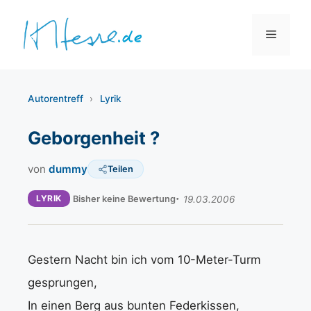
Zum
Inhalt
Menü
springen
Autorentreff
›
Lyrik
Geborgenheit ?
von
dummy
Teilen
LYRIK
Bisher keine Bewertung
19.03.2006
Gestern Nacht bin ich vom 10-Meter-Turm
gesprungen,
In einen Berg aus bunten Federkissen,