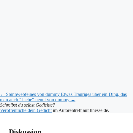
←
Spinnwebfeines
von dummy
Etwas Trauriges über ein Ding, das
man auch "Liebe" nennt
von dummy
→
Schreibst du selbst Gedichte?
Veröffentliche dein Gedicht
im Autorentreff auf hhesse.de.
Diskussion