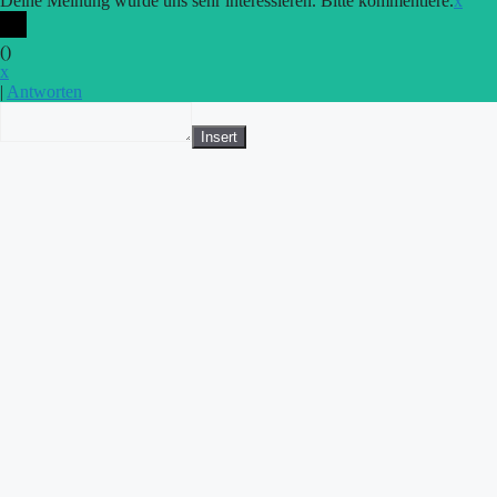
Deine Meinung würde uns sehr interessieren. Bitte kommentiere.
x
(
)
x
|
Antworten
Insert