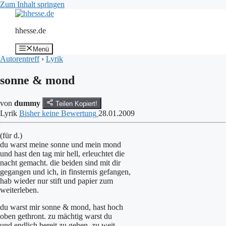
Zum Inhalt springen
hhesse.de
Menü
Autorentreff
›
Lyrik
sonne & mond
von
dummy
Teilen
Kopiert!
Lyrik
Bisher keine Bewertung
28.01.2009
(für d.)
du warst meine sonne und mein mond
und hast den tag mir hell, erleuchtet die
nacht gemacht. die beiden sind mit dir
gegangen und ich, in finsternis gefangen,
hab wieder nur stift und papier zum
weiterleben.
du warst mir sonne & mond, hast hoch
oben gethront. zu mächtig warst du
und endlich bereit zu gehen. zu weit